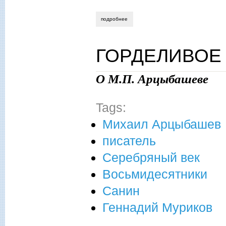
подробнее
о положение о х международном литер
ГОРДЕЛИВОЕ
О М.П. Арцыбашеве
Tags:
Михаил Арцыбашев
писатель
Серебряный век
Восьмидесятники
Санин
Геннадий Муриков