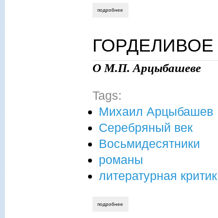
подробнее
о горделивое одиночество
ГОРДЕЛИВОЕ
О М.П. Арцыбашеве
Tags:
Михаил Арцыбашев
Серебряный век
Восьмидесятники
романы
литературная крити
подробнее
о горделивое одиночество