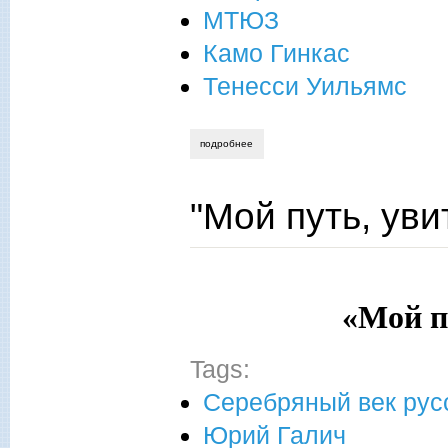
МТЮЗ
Камо Гинкас
Тенесси Уильямс
подробнее
о «кошка на раскалённой крыше»: взгля
"Мой путь, уви
«Мой путь, у
Tags:
Серебряный век рус
Юрий Галич