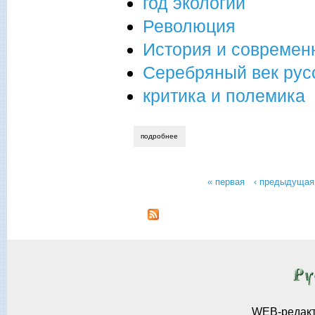
год экологии
Революция
История и современ
Серебряный век рус
критика и полемика
подробнее
о аннотация журнала нрп выпуск 4-31-
« первая
‹ предыдущая
Страницы
WEB-редак