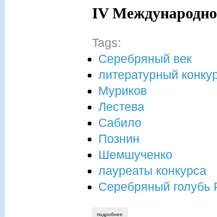
IV
Международног
Tags:
Серебряный век
литературный конку
Муриков
Лестева
Сабило
Познин
Шемшученко
лауреаты конкурса
Серебряный голубь 
подробнее
о итоги конкурса «серебряный голубь 