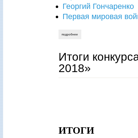
Георгий Гончаренко
Первая мировая во
подробнее
о "мой путь, увитый злом и ложью..."
Итоги конкурс
2018»
ИТОГИ