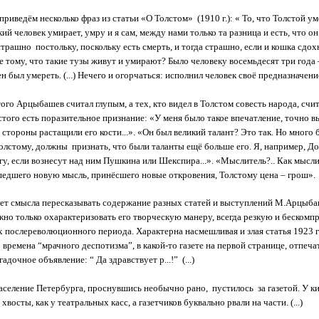
приведём несколько фраз из статьи «О Толстом» (1910 г.): « То, что Толстой ум
ий человек умирает, умру и я сам, между нами только та разница и есть, что он
трашно постольку, поскольку есть смерть, и тогда страшно, если и кошка сдохн
е тому, что такие тузы живут и умирают? Было человеку восемьдесят три года –
 был умереть. (...) Нечего и огорчаться: исполнил человек своё предназначение
ого Арцыбашев считал глупым, а тех, кто видел в Толстом совесть народа, счи
стого есть поразительное признание: «У меня было такое впечатление, точно 
 стороны растащили его кости...». «Он был великий талант? Это так. Но много б
олстому, должны признать, что были таланты ещё больше его. Я, например, До
огу, если вознесут над ним Пушкина или Шекспира...». «Мыслитель?.. Как мысл
шедшего новую мысль, принёсшего новые откровения, Толстому цена – грош».
нет смысла пересказывать содержание разных статей и выступлений М.Арцыб
жно только охарактеризовать его творческую манеру, всегда резкую и бескомп
 послереволюционного периода. Характерна насмешливая и злая статья 1923 
о времена “мрачного деспотизма”, в какой-то газете на первой странице, отпе
адочное объявление: “ Да здравствует р...!” (...)
население Петербурга, проснувшись необычно рано, пустилось за газетой. У к
хвосты, как у театральных касс, а газетчиков буквально рвали на части. (...)