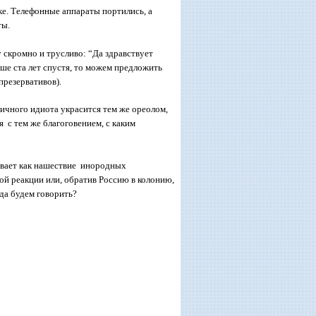
ке. Телефонные аппараты портились, а
ты.
у скромно и трусливо: “Да здравствует
ьше ста лет спустя, то можем предложить
презервативов).
ичного идиота украсится тем же ореолом,
 с тем же благоговением, с каким
вает как нашествие инородных
ной реакции или, обратив Россию в колонию,
гда будем говорить?