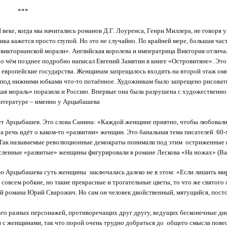
**
I
веке, когда мы начитались романов Д.Г. Лоуренса, Генри Миллера, не говоря у
ика кажется просто глупой. Но это не случайно. По крайней мере, большая час
викторианской морали». Английская королева и императрица Виктория отлич
о чём позднее подробно написал Евгений Замятин в книге «Островитяне». Это
 европейские государства. Женщинам запрещалось входить на второй этаж омн
под нижними юбками что-то потаённое. Художникам было запрещено рисоват
ая мораль» поразила и Россию. Впервые она была разрушена с художественной
литературе – именно у Арцыбашева
т Арцыбашев. Это слова Санина: «Каждой женщине приятно, чтобы любовалис
а речь идёт о каком-то «развитии» женщин. Это банальная тема писателей 60-
 Так называемые революционные демократы понимали под этим остриженные 
сленные «развитые» женщины фигурировали в романе Лескова «На ножах» (Ван
ю Арцыбашева суть женщины заключалась далеко не в этом: «Если лишить мир
 совсем робкие, но такие прекрасные и трогательные цветы, то что же святого о
й романа Юрий Сварожич. Но сам он человек двойственный, мятущийся, посто
го разных персонажей, противоречащих друг другу, ведущих бесконечные дис
с женщинами, так что порой очень трудно добраться до общего смысла повес