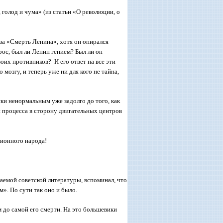
 голод и чума» (из статьи «О революции, о
а «Смерть Ленина», хотя он опирался
ос, был ли Ленин гением? Был ли он
их противников? И его ответ на все эти
озгу, и теперь уже ни для кого не тайна,
и ненормальным уже задолго до того, как
н процесса в сторону двигательных центров
лионного народа!
аемой советской литературы, вспоминал, что
». По сути так оно и было.
до самой его смерти. На это большевики