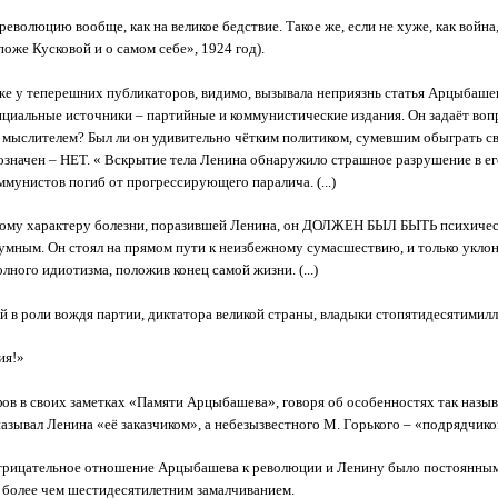
революцию вообще, как на великое бедствие. Такое же, если не хуже, как война,
поже Кусковой и о самом себе», 1924 год).
е у теперешних публикаторов, видимо, вызывала неприязнь статья Арцыбашев
ициальные источники – партийные и коммунистические издания. Он задаёт вопр
ыслителем? Был ли он удивительно чётким политиком, сумевшим обыграть сво
значен – НЕТ. « Вскрытие тела Ленина обнаружило страшное разрушение в его м
ммунистов погиб от прогрессирующего паралича. (...)
ому характеру болезни, поразившей Ленина, он ДОЛЖЕН БЫЛ БЫТЬ психическ
зумным. Он стоял на прямом пути к неизбежному сумасшествию, и только укло
олного идиотизма, положив конец самой жизни. (...)
в роли вождя партии, диктатора великой страны, владыки стопятидесятимил
ия!»
ов в своих заметках «Памяти Арцыбашева», говоря об особенностях так назыв
зывал Ленина «её заказчиком», а небезызвестного М. Горького – «подрядчиком
трицательное отношение Арцыбашева к революции и Ленину было постоянным 
 более чем шестидесятилетним замалчиванием.