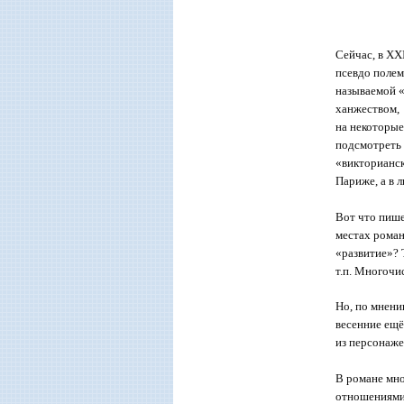
*
Сейчас, в
XX
псевдо полем
называемой «
ханжеством, 
на некоторые
подсмотреть 
«викторианск
Париже, а в 
Вот что пише
местах роман
«развитие»?
т.п. Многочи
Но, по мнени
весенние ещё
из персонаже
В романе мно
отношениями 