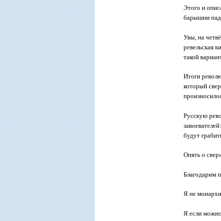
Этого и опис
барышни пада
Увы, на четв
ревельская к
такой вариан
Итоги револю
который свер
произносилос
Русскую рев
завоевателей
будут грабит
Опять о свер
Благодарим п
Я не монархи
Я если можно