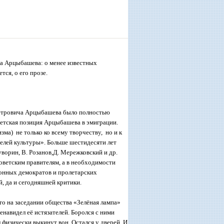
ча Арцыбашева: о менее известных
ся, о его прозе.
Петровича Арцыбашева было полностью
ветская позиция Арцыбашева в эмиграции.
ма) не только ко всему творчеству, но и к
елей культуры». Больше шестидесяти лет
уворин, В. Розанов,Д. Мережковский и др.
советским правителям, а в необходимости
ионных демократов и пролетарских
й, да и сегодняшней критики.
то на заседании общества «Зелёная лампа»
енавидел её истязателей. Боролся с ними
л физически выкинут вон. Остался у дверей. И