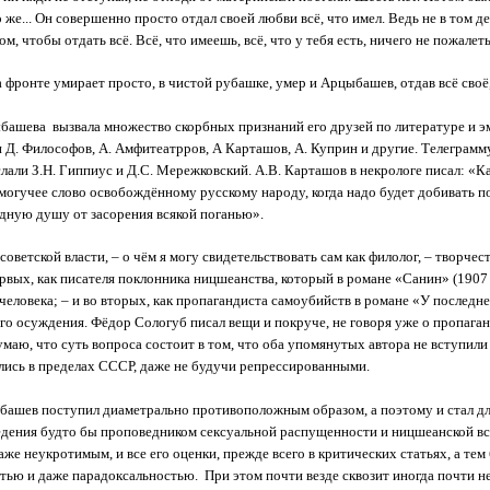
же... Он совершенно просто отдал своей любви всё, что имел. Ведь не в том де
том, чтобы отдать всё. Всё, что имеешь, всё, что у тебя есть, ничего не пожалеть,
а фронте умирает просто, в чистой рубашке, умер и Арцыбашев, отдав всё своё
башева вызвала множество скорбных признаний его друзей по литературе и 
 Д. Философов, А. Амфитеатрров, А Карташов, А. Куприн и другие. Телеграм
лали З.Н. Гиппиус и Д.С. Мережковский. А.В. Карташов в некрологе писал: «К
 могучее слово освобождённому русскому народу, когда надо будет добивать 
дную душу от засорения всякой поганью».
 советской власти, – о чём я могу свидетельствовать сам как филолог, – творч
ервых, как писателя поклонника ницшеанства, который в романе «Санин» (1907 
хчеловека; – и во вторых, как пропагандиста самоубийств в романе «У последне
ого осуждения. Фёдор Сологуб писал вещи и покруче, не говоря уже о пропага
маю, что суть вопроса состоит в том, что оба упомянутых автора не вступили 
ись в пределах СССР, даже не будучи репрессированными.
ашев поступил диаметрально противоположным образом, а поэтому и стал для
дения будто бы проповедником сексуальной распущенности и ницшеанской вс
аже неукротимым, и все его оценки, прежде всего в критических статьях, а те
ью и даже парадоксальностью. При этом почти везде сквозит иногда почти не