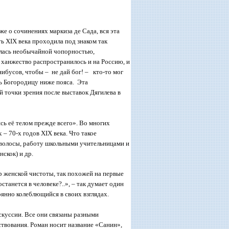
же о сочинениях маркиза де Сада, вся эта
ть
XIX
века проходила под знаком так
алась необычайной чопорностью,
 ханжество распространилось и на Россию, и
ибусов, чтобы – не дай бог! – кто-то мог
ь Богородицу ниже пояса. Эта
 точки зрения после выставок Дягилева в
ь её телом прежде всего». Во многих
х – 70-х годов
XIX
века. Что такое
волосы, работу школьными учительницами и
скок) и др.
 женской чистоты, так похожей на первые
станется в человеке?..», – так думает один
янно колеблющийся в своих взглядах.
куссии. Все они связаны разными
твования. Роман носит название «Санин»,