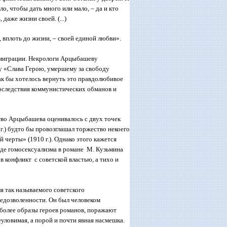
ло, чтобы дать много или мало, – да и кто
 даже жизни своей. (...)
, вплоть до жизни, – своей единой любви».
эмиграции. Некрологи Арцыбашеву
му «Слава Герою, умершему за свободу
ак бы хотелось вернуть это правдолюбивое
последствия коммунистических обманов и
ество Арцыбашева оценивалось с двух точек
г.) будто бы провозглашал торжество некоего
й черты» (1910 г.). Однако этого кажется
нде гомосексуализма в романе М. Кузьмина
в конфликт с советской властью, а тихо и
 так называемого советского
едозволенности. Он был человеком
м более образы героев романов, поражают
уловимая, а порой и почти явная насмешка.