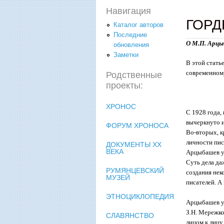
Навигация
ГОРД
Каталог авторов
Последние
О М.П. Арцы
обновления
Заметки
В этой стать
современному
Родственные
проекты:
ХРОНОС
С 1928 года,
вычеркнуто и
ФОРУМ ХРОНОСА
Во-вторых, к
личности пис
ДОКУМЕНТЫ XX
ВЕКА
Арцыбашев уп
Суть дела да
РУМЯНЦЕВСКИЙ
создания нек
МУЗЕЙ
писателей. А
ЭТНОЦИКЛОПЕДИЯ
Арцыбашев ум
З.Н. Мережко
СЛАВЯНСТВО
лицом к лицу