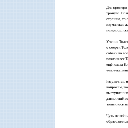
Для примера 
тронуло. Всяк
страшно, то с
изумляться ж
поздно должен
Учение Толст
о смерти Тол
собаки во все
поклонялся Т
ещё, слава Б
человека, на
Разумеется, 
вопросам, ва
выступлениях
давно, ешё в
появилось заг
Чуть не всё 
образовались 