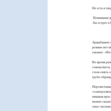
Но есть в тв
Понимание р
бы острее и 
**
Арцыбашев ст
романе нет н
сказано: «Во
Во время раз
совокупится,
стала опять 
грубо обраща
Перелистывая
«совокуплять
никакая прос
можно сказат
типа «полово