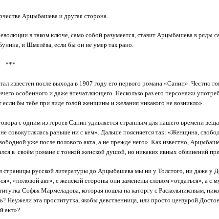
орчестве Арцыбашева и другая сторона.
еволюции в таком ключе, само собой разумеется, ставит Арцыбашева в ряды с
Бунина, и Шмелёва, если бы он не умер так рано.
*
ал известен после выхода в 1907 году его первого романа «Санин». Честно го
ичего особенного и даже впечатляющего. Несколько раз его персонажи употреб
т если бы тебе при виде голой женщины и желания никакого не возникло».
говора с одним из героев Санин удивляется странным для нашего времени вещ
 не совокуплялась раньше ни с кем». Дальше поясняется так: «Женщина, свобо
свободной уже после полового акта, а не прежде него». Как известно, Арцыбаше
лся в своём романе с тонкой женской душой, но никаких явных обвинений пр
 страницы русской литературы до Арцыбашева мы ни у Толстого, ни даже у Д
ся», «половой акт», с женской стороны они заменены словом «отдаться», а с м
титутка Софья Мармеладова, которая пошла на каторгу с Раскольниковым, никог
ь? Неужели эта проститутка, якобы девственница, или просто цензурой Досто
й акт»?