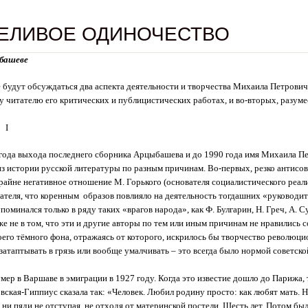
ЕЛИВОЕ ОДИНОЧЕСТВО
башеве
е будут обсуждаться два аспекта деятельности и творчества Михаила Петрови
 читателю его критических и публицистических работах, и во-вторых, разумеет
I
 года выхода последнего сборника Арцыбашева и до 1990 года имя Михаила 
з истории русской литературы по разным причинам. Во-первых, резко антисо
райне негативное отношение М. Горького (основателя социалистического реализ
ателя, что коренным образов повлияло на деятельность тогдашних «руководит
оминался только в ряду таких «врагов народа», как Ф. Булгарин, Н. Греч, А. С
же не в том, что эти и другие авторы по тем или иным причинам не нравились 
оего тёмного фона, отражаясь от которого, искрилось бы творчество революц
 затаптывать в грязь или вообще умалчивать – это всегда было нормой советско
ер в Варшаве в эмиграции в 1927 году. Когда это известие дошло до Парижа, 
вская-Гиппиус сказала так: «Человек. Любил родину просто: как любят мать. Н
, ни пяди не отступая, не отходя от материнской постели. Шесть лет. Потом бы