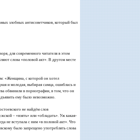
амых злобных антисоветчиков, который был
воря, для современного читателя в этом
ляют слова «половой акт». В другом месте
ам: «Женщина, с которой он хотел
дная и молодая, выбирая самца, ошиблась и
ва обвинили в порнографии, в том, что он
едъявить ему было невозможно.
остоевского не найдём слов
ужской – «взять» или «обладать». Уж какая-
да не вступала с ним «в половой акт». Что
евскому было запрещено употреблять слова