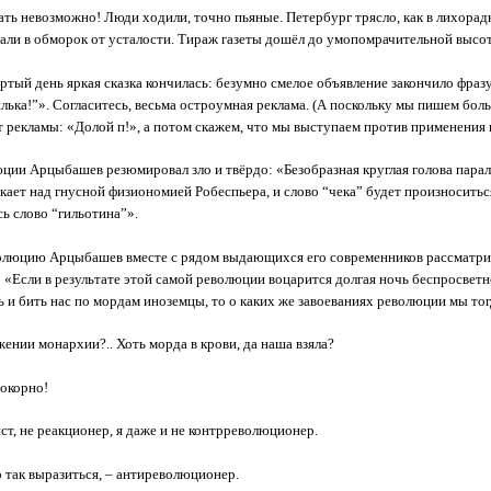
ать невозможно! Люди ходили, точно пьяные. Петербург трясло, как в лихорад
ли в обморок от усталости. Тираж газеты дошёл до умопомрачительной высо
ёртый день яркая сказка кончилась: безумно смелое объявление закончило фраз
илька!”». Согласитесь, весьма остроумная реклама. (А поскольку мы пишем бол
т рекламы: «Долой п!», а потом скажем, что мы выступаем против применения 
ции Арцыбашев резюмировал зло и твёрдо: «Безобразная круглая голова парал
кает над гнусной физиономией Робеспьера, и слово “чека” будет произноситься
ь слово “гильотина”».
олюцию Арцыбашев вместе с рядом выдающихся его современников рассматри
: «Если в результате этой самой революции воцарится долгая ночь беспросвет
ь и бить нас по мордам иноземцы, то о каких же завоеваниях революции мы то
жении монархии?.. Хоть морда в крови, да наша взяла?
окорно!
ст, не реакционер, я даже и не контрреволюционер.
 так выразиться, – антиреволюционер.