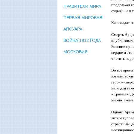
продолжал то 
ПРАВИТЕЛИ МИРА
судьи? – а в 
ПЕРВАЯ МИРОВАЯ
Как солдат н
АПСУАРА
Смерть Арцы
ВОЙНА 1812 ГОДА
опубликовали
России» прис
МОСКОВИЯ
сердце и это
чистить наро
Во всё время
зрения: во-п
героя – свер
мало для так
«Крылья». Ду
мирно скончл
Однако Арцыб
литературове
страстным, д
неожиданност