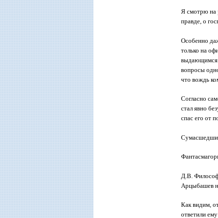
Я смотрю на 
правде, о гос
Особенно даж
только на оф
выдающимся м
вопросы одно
что вождь ко
Согласно сам
стал явно бе
спас его от п
Сумасшедший 
Фантасмагор
Д.В. Философ
Арцыбашев на
Как видим, о
ответили ему