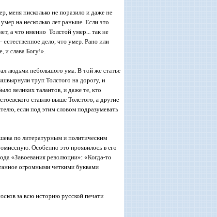
ер, меня нисколько не поразило и даже не
 умер на несколько лет раньше. Если это
ет, а что именно Толстой умер... так не
 естественное дело, что умер. Рано или
, и слава Богу!».
тал людьми небольшого ума. В той же статье
вышвырнули труп Толстого на дорогу, и
ыло великих талантов, и даже те, кто
стоевского ставлю выше Толстого, а другие
ителю, если под этим словом подразумевать
ашева по литературным и политическим
ромиссную. Особенно это проявилось в его
года «Завоевания революции»: «Когда-то
чатанное огромными четкими буквами
иосков за всю историю русской печати