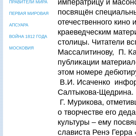
императрицу и масонс
ПРАВИТЕЛИ МИРА
посвящён специальны
ПЕРВАЯ МИРОВАЯ
отечественного кино 
АПСУАРА
краеведческим матер
ВОЙНА 1812 ГОДА
столицы. Читатели вс
МОСКОВИЯ
Массалитинову, П. К
публикации материал
этом номере дебютиру
В.И. Исаченко инфор
Салтыкова-Щедрина. 
Г. Мурикова, отмети
о творчестве его дед
культуры – ему посвя
слависта Ренэ Герра