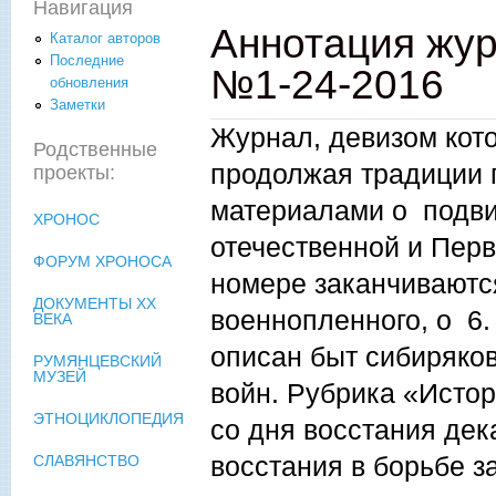
Навигация
Аннотация жур
Каталог авторов
Последние
№1-24-2016
обновления
Заметки
Журнал, девизом кото
Родственные
продолжая традиции 
проекты:
материалами о подви
ХРОНОС
отечественной и Пер
ФОРУМ ХРОНОСА
номере заканчиваютс
ДОКУМЕНТЫ XX
военнопленного, о 6
ВЕКА
описан быт сибиряко
РУМЯНЦЕВСКИЙ
МУЗЕЙ
войн. Рубрика «Исто
ЭТНОЦИКЛОПЕДИЯ
со дня восстания дек
восстания в борьбе з
СЛАВЯНСТВО