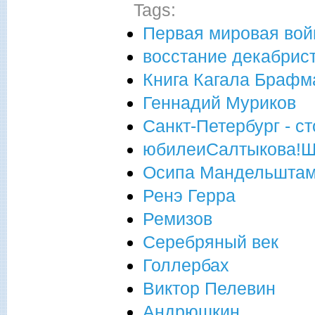
Tags:
Первая мировая вой
восстание декабрис
Книга Кагала Брафм
Геннадий Муриков
Санкт-Петербург - с
юбилеиСалтыкова!
Осипа Мандельшта
Ренэ Герра
Ремизов
Серебряный век
Голлербах
Виктор Пелевин
Андрюшкин