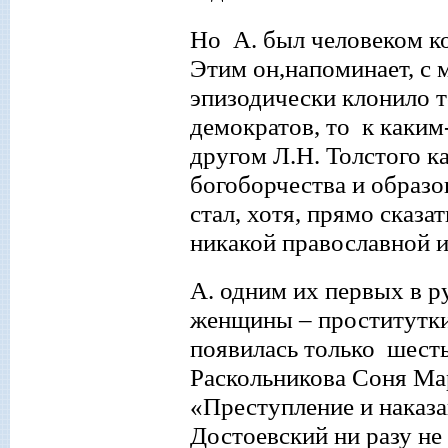
Но А. был человеком к
Этим он,напоминает, с 
эпизодически клонило 
демократов, то к каким
другом Л.Н
.
Толстого ка
богоборчества и образо
стал, хотя, прямо сказа
никакой православной 
А. одним их первых в р
женщины
–
проститутки
появилась только шесть
Раскольникова Соня Ма
«Преступление и наказа
Достоевский ни разу не