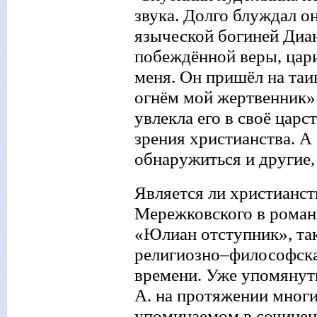
з
вука. Долго блуждал он 
языческой богиней Диан
побеждённой веры, цар
меня. Он пришёл на таи
огнём мой жертвенник».
увлекла его в своё цар
зрения христианства. А
обнаружиться и другие
Является ли христианст
Мережковского в романе
«Юлиан отступник», так
религиозно–философска
времени. Уже упомянут
А. на протяжении многих
упоминаемом в сочинен