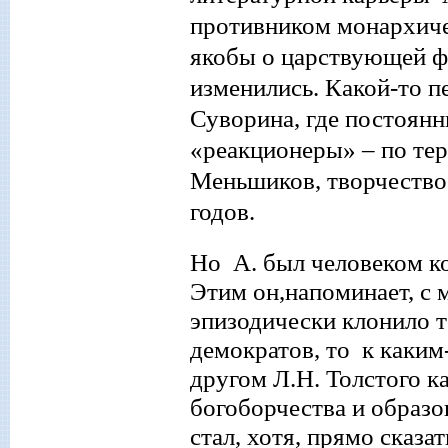
противником монархиче
якобы о царствующей фа
изменились.
Какой
-то
п
Суворина, где постоян
«
реакционеры
»
– по те
Меньшиков, творчество
годов.
Но А. был человеком к
Этим он,напоминает, с 
эпизодически клонило 
демократов, то к каким
другом Л.Н
.
Толстого ка
богоборчества и образо
стал, хотя, прямо сказа