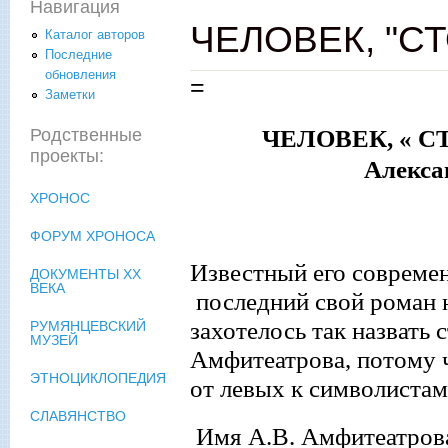
Навигация
ЧЕЛОВЕК, "С
Каталог авторов
Последние
обновления
=
Заметки
ЧЕЛОВЕК
, «
Родственные
проекты:
Александр Амфите
ХРОНОС
ФОРУМ ХРОНОСА
Известный
его совреме
ДОКУМЕНТЫ XX
ВЕКА
последний свой роман 
захотелось так назвать
РУМЯНЦЕВСКИЙ
МУЗЕЙ
Амфитеатрова, потому ч
ЭТНОЦИКЛОПЕДИЯ
от левых к символистам
СЛАВЯНСТВО
Имя А.В. Амфитеатрова