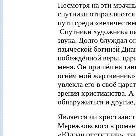
Несмотря на эти мрачны
спутники отправляются 
пути среди «величестве
Спутники художника пер
з
вука. Долго блуждал он 
языческой богиней Диан
побеждённой веры, цар
меня. Он пришёл на таи
огнём мой жертвенник».
увлекла его в своё цар
зрения христианства. А
обнаружиться и другие
Является ли христианст
Мережковского в романе
«Юлиан отступник», так