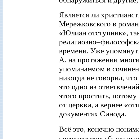
Является ли христианст
Мережковского в романе
«Юлиан отступник», так
религиозно–философска
времени. Уже упомянут
А. на протяжении многих
упоминаемом в сочинен
никогда не говорил, что
это одно из ответвлени
этого простить, потому
от церкви, а вернее «о
документах Синода.
Всё это, конечно понима
символистами было выз