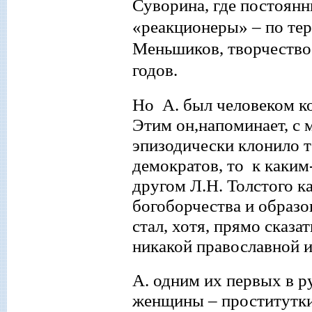
Суворина, где постоян
«
реакционеры
»
– по те
Меньшиков, творчество
годов.
Но А. был человеком к
Этим он,напоминает, с 
эпизодически клонило 
демократов, то к каким
другом Л.Н
.
Толстого ка
богоборчества и образо
стал, хотя, прямо сказа
никакой православной 
А. одним их первых в р
женщины
–
проститутки