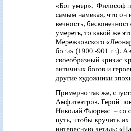
«Бог умер». Философ п
самым намекая, что он н
вечность, бесконечност
умереть, то какой же эт
Мережковского «Леонар
боги» (1900
-901 гг.). 
своеобразный кризис хр
античных богов и герое
другие художники эпох
Примерно так
же, спуст
Амфитеатров. Герой по
Николай Флореас – со 
путь, чтобы вручить и
интересную деталь: «На