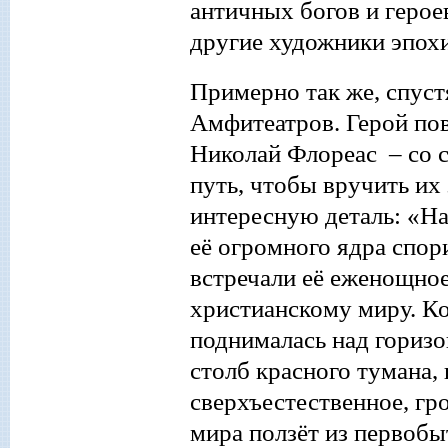
античных богов и герое
другие художники эпох
Примерно так
же, спуст
Амфитеатров. Герой по
Николай Флореас – со 
путь, чтобы вручить и
интересную деталь: «На
её огромного ядра спор
встречали её еженощное
христианскому миру. Ко
поднималась над горизо
столб красного тумана,
сверх
ъ
естественно
е
,
гр
мира ползёт из первобы