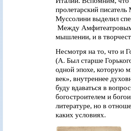
Италии. Вспомним, что 
пролетарский писатель 
Муссолини выделил спец
Между Амфитеатровым и
мышлении, и в творчест
Несмотря на то, что и
Г
(А. Был старше Горьког
одной эпохе, которую
м
век»
,
внутреннее духов
буду вдаваться в вопрос
богостроителем и богоис
литературе, но в отнош
каких условиях.