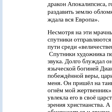
дракон Апокалипсиса, г
раздавит
ь
землю обломка
ждала вся Европа».
Несмотря на эти мрачны
спутники отправляются 
пути среди «величестве
Спутники художника пер
з
вука. Долго блуждал он 
языческой богиней Диан
побеждённой веры, цар
меня. Он пришёл на таи
огнём мой жертвенник».
увлекла его в своё цар
зрения христианства. А
обнаружиться и другие