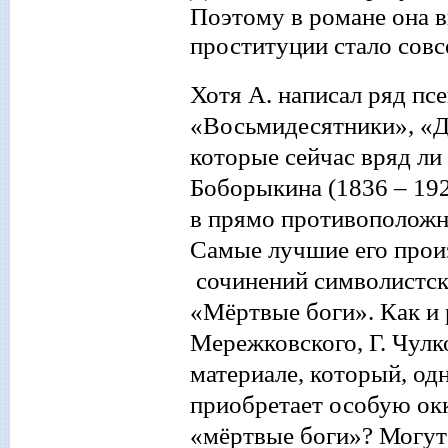
Поэтому в романе она 
проституции стало сов
Хотя А. написа
л
ряд пс
«Восьмидесятники», «
которые сейчас вряд ли 
Боборыкина (1836
–
192
в прямо противоположну
Самые лучшие его произ
сочинений
символистск
«Мёртвые боги». Как и
Мережковского, Г. Чулко
материале, который, од
приобретает особую ок
«мёртвые боги»? Могут