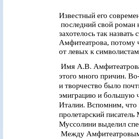
Известный
его совреме
последний свой роман 
захотелось так назвать
Амфитеатрова, потому ч
от левых к символистам
Имя А.В. Амфитеатрова
этого много причин. Во
и творчество
было почт
эмиграцию и большую ч
Италии. Вспомним, что 
пролетарский писатель 
Муссолини выделил спец
Между Амфитеатровым и