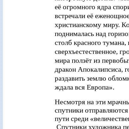
её огромного ядра спор
встречали её еженощное
христианскому миру. Ко
поднималась над горизо
столб красного тумана,
сверх
ъ
естественно
е
,
гр
мира ползёт из первобы
дракон Апокалипсиса, г
раздавит
ь
землю обломка
ждала вся Европа».
Несмотря на эти мрачны
спутники отправляются 
пути среди «величестве
Спутники художника пер