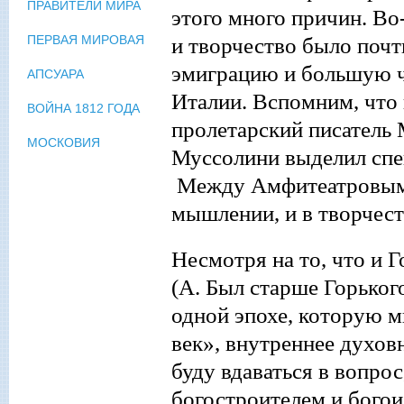
ПРАВИТЕЛИ МИРА
этого много причин. Во
и творчество
было почт
ПЕРВАЯ МИРОВАЯ
эмиграцию и большую ч
АПСУАРА
Италии. Вспомним, что 
ВОЙНА 1812 ГОДА
пролетарский писатель 
МОСКОВИЯ
Муссолини выделил спец
Между Амфитеатровым и
мышлении, и в творчест
Несмотря на то, что и
Г
(А. Был старше Горьког
одной эпохе, которую
м
век»
,
внутреннее духов
буду вдаваться в вопрос
богостроителем и богоис