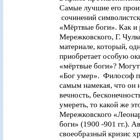
Самые лучшие его произ
сочинений
символистск
«Мёртвые боги». Как и
Мережковского, Г. Чулко
материале, который, од
приобретает особую ок
«мёртвые боги»? Могут
«Бог умер». Философ п
самым намекая, что он н
вечность, бесконечност
умереть, то какой же эт
Мережковского «Леонар
боги» (1900
-901 гг.). 
своеобразный кризис хр