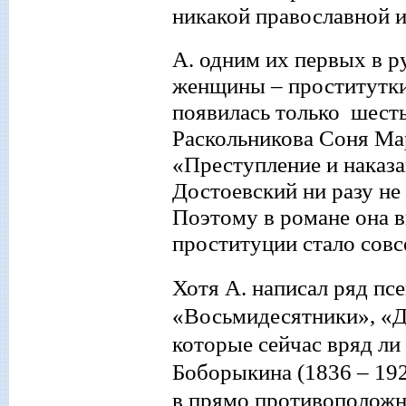
никакой православной 
А. одним их первых в р
женщины
–
проститутки
появилась только шесть
Раскольникова Соня Ма
«Преступление и наказа
Достоевский ни разу не
Поэтому в романе она 
проституции стало сов
Хотя А. написа
л
ряд пс
«Восьмидесятники», «
которые сейчас вряд ли 
Боборыкина (1836
–
192
в прямо противоположну