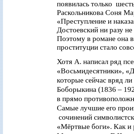
появилась только шесть
Раскольникова Соня Ма
«Преступление и наказа
Достоевский ни разу не
Поэтому в романе она 
проституции стало сов
Хотя А. написа
л
ряд пс
«Восьмидесятники», «
которые сейчас вряд ли 
Боборыкина (1836
–
192
в прямо противоположну
Самые лучшие его произ
сочинений
символистск
«Мёртвые боги». Как и