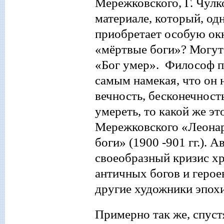
Мережковского, Г. Чулко
материале, который, од
приобретает особую ок
«мёртвые боги»? Могут
«Бог умер». Философ п
самым намекая, что он н
вечность, бесконечност
умереть, то какой же эт
Мережковского «Леонар
боги» (1900
-901 гг.). 
своеобразный кризис хр
античных богов и герое
другие художники эпох
Примерно так
же, спуст