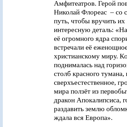
Амфитеатров. Герой по
Николай Флореас – со 
путь, чтобы вручить и
интересную деталь: «На
её огромного ядра спор
встречали её еженощное
христианскому миру. Ко
поднималась над горизо
столб красного тумана,
сверх
ъ
естественно
е
,
гр
мира ползёт из первобы
дракон Апокалипсиса, г
раздавит
ь
землю обломка
ждала вся Европа».