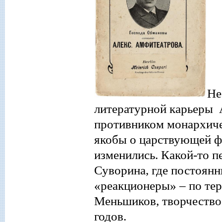
Не
литературной карьер
ы
противником монархиче
якобы о царствующей фа
изменились.
Какой
-то
п
Суворина, где постоян
«
реакционеры
»
– по те
Меньшиков, творчество
годов.