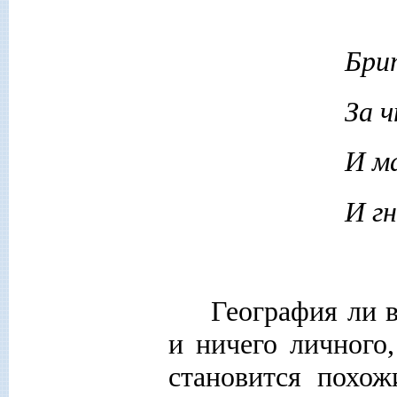
Бри
За 
И м
И г
География ли в
и ничего личного
становится похо