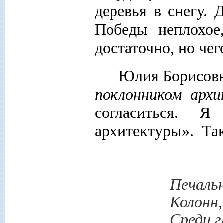
деревья в снегу. 
Победы неплохое
достаточно, но чего
Юлия Борисовн
поклонником арх
согласиться. 
архитектуры». Та
Печаль
Колонн
Среди г