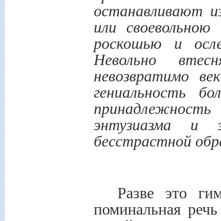
останавливают из
или своевольною
роскошью и осл
Невольно втес
невозвратимо ве
гениальность б
принадлежност
энтузиазма и 
бесстрастной обр
Разве это г
поминальная речь