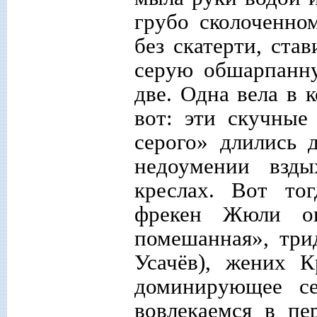
грубо сколоченно
без скатерти, ста
серую обшарпанну
две. Одна вела в 
вот: эти скучные
серого» длились 
недоумении взды
креслах. Вот тог
фрекен Жюли оп
помешанная»,
три
Усачёв), жених 
доминирующее с
вовлекаемся в п