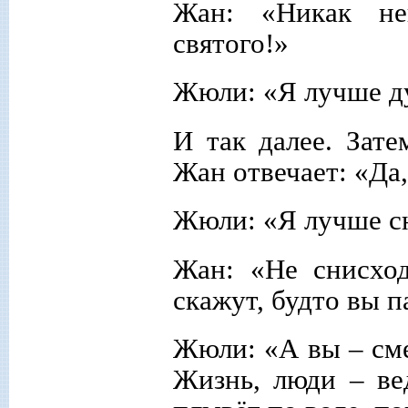
Жан: «Никак не
святого!»
Жюли: «Я лучше д
И так далее. Зате
Жан отвечает: «Да,
Жюли: «Я лучше с
Жан: «Не снисход
скажут, будто вы п
Жюли: «А вы – сме
Жизнь, люди – вед