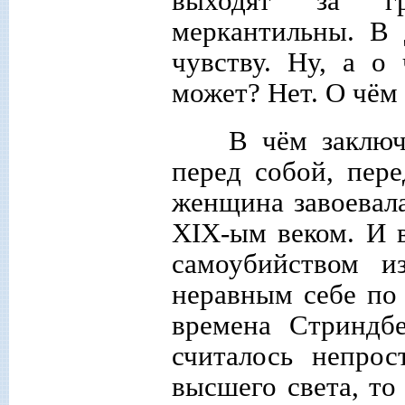
выходят за г
меркантильны. В
чувству. Ну, а 
может? Нет. О чём
В чём заключ
перед собой, пер
женщина завоевала
XIX
-ым веком. И 
самоубийством и
неравным себе по 
времена Стриндб
считалось непро
высшего света, то