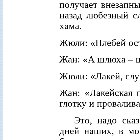
получает внезапн
назад любезный сл
хама.
Жюли: «Плебей ост
Жан: «А шлюха – 
Жюли: «Лакей, слуг
Жан: «Лакейская 
глотку и провалива
Это, надо ска
дней наших, в мо