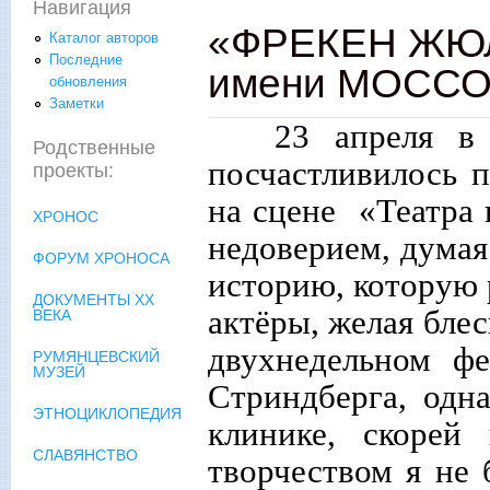
Навигация
«ФРЕКЕН ЖЮЛ
Каталог авторов
Последние
имени МОССОВ
обновления
Заметки
23 апреля в 
Родственные
посчастливилось 
проекты:
на сцене «Театра 
ХРОНОС
недоверием, дума
ФОРУМ ХРОНОСА
историю, которую 
ДОКУМЕНТЫ XX
актёры, желая блес
ВЕКА
двухнедельном фе
РУМЯНЦЕВСКИЙ
МУЗЕЙ
Стриндберга, одн
ЭТНОЦИКЛОПЕДИЯ
клинике, скорей
СЛАВЯНСТВО
творчеством я не 