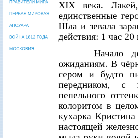
ПРАВИТЕЛИ МИРА
XIX
века. Лакей
единственные геро
ПЕРВАЯ МИРОВАЯ
Шла и зевала зара
АПСУАРА
действия: 1 час 20
ВОЙНА 1812 ГОДА
МОСКОВИЯ
Начало дейст
ожиданиям. В чёр
сером и будто п
передником, с 
пепельного оттен
колоритом в цело
кухарка Кристина 
настоящей железно
мыла руки водой и