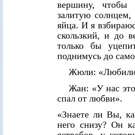
вершину, чтобы 
залитую солнцем, 
яйца. И я взбираюс
скользкий, и до в
только бы уцепи
поднимусь до самог
Жюли: «Любили 
Жан: «У нас эт
спал от любви».
«Знаете ли Вы, к
него снизу? Он к
ястребов, у кото