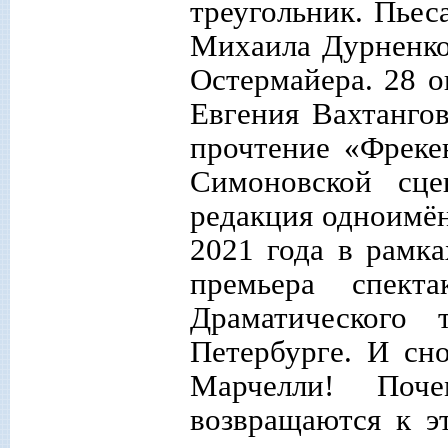
треугольник. Пьес
Михаила Дурненко
Остермайера. 28 о
Евгения Вахтангов
прочтение «Фреке
Симоновской сце
редакция одноимён
2021 года в рамка
премьера спект
Драматического 
Петербурге. И сн
Марчелли! Поч
возвращаются к э